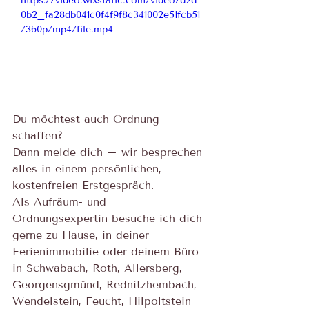
https://video.wixstatic.com/video/d2d
0b2_fa28db041c0f4f9f8c341002e51fcb51
/360p/mp4/file.mp4
Du möchtest auch Ordnung 
schaffen?
Dann melde dich – wir besprechen 
alles in einem persönlichen, 
kostenfreien Erstgespräch.
Als Aufräum- und 
Ordnungsexpertin besuche ich dich 
gerne zu Hause, in deiner 
Ferienimmobilie oder deinem Büro 
in Schwabach, Roth, Allersberg, 
Georgensgmünd, Rednitzhembach, 
Wendelstein, Feucht, Hilpoltstein 