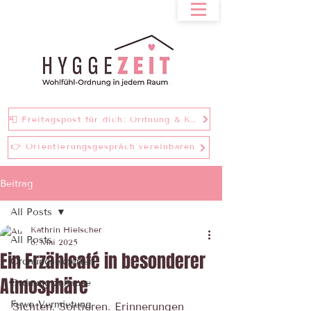
📮 Freitagspost für dich: Ordnung & Klarheit bei einer Tasse Tee
👉 Orientierungsgespräch vereinbaren
Beitrag
All Posts
Kathrin Hielscher
All Posts
6. Mai 2025
Ein Erzählcafé in besonderer
Ordnungsexperten
Atmosphäre
Ordnung zuhause
Fewo-Vermietung
Sichten. Sortieren. Erinnerungen 