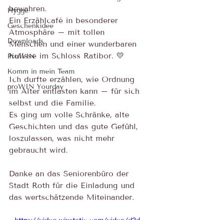
bewahren.
Hygge
Ein Erzählcafé in besonderer 
Geschenkidee
Atmosphäre – mit tollen 
Downloads
Menschen und einer wunderbaren 
Kulisse im Schloss Ratibor. 💛
ProWIN
Komm in mein Team
Ich durfte erzählen, wie Ordnung 
proWIN Yourday
im Alter entlasten kann – für sich 
selbst und die Familie.
Es ging um volle Schränke, alte 
Geschichten und das gute Gefühl, 
loszulassen, was nicht mehr 
gebraucht wird.
Danke an das Seniorenbüro der 
Stadt Roth für die Einladung und 
das wertschätzende Miteinander.