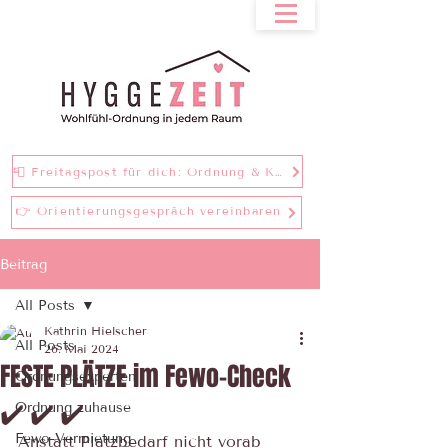
📮 Freitagspost für dich: Ordnung & Klarheit bei einer Tasse Tee
👉 Orientierungsgespräch vereinbaren
Beitrag
All Posts
Kathrin Hielscher
All Posts
26. Mai 2024
FESTE PLÄTZE im Fewo-Check
Ordnungsexperten
✔️ ✔️ ✔️
Ordnung zuhause
Fewo-Vermietung
Anstatt Platzbedarf nicht vorab 