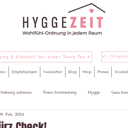
👉 Orient
nung & Klarheit bei einer Tasse Tee
ewo
Empfehlungen
Newsletter
Blog
Shop
Presse
Worksh
Ordnung zuhause
Fewo-Vermietung
Hygge
Geschen
19. Feb. 2024
m
proWIN Yourday
rz-Check!