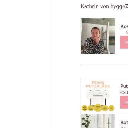
Kathrin von hyggeZ
Kos
3
Je
Put
€3.
Je
Rot