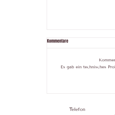
Kommentare
Komment
Es gab ein technisches Prob
Motten im Ferienhaus: Warum
ich meine Lebensmittel im
Urlaub jetzt anders packe
Telefon