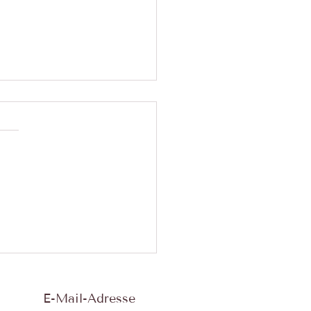
 ein Notfallordner für mich
n wichtigsten
ungssystemen gehört
E-Mail-Adresse