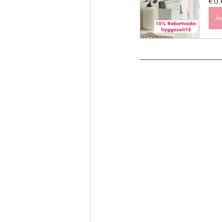
€0.
Je