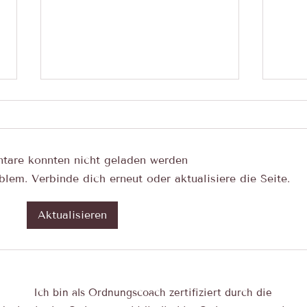
are konnten nicht geladen werden
lem. Verbinde dich erneut oder aktualisiere die Seite.
Mein Amazon-Shop: Alle
Warum
Aktualisieren
Empfehlungen an einem Ort
zu de
Ordn
Ich bin als Ordnungscoach zertifiziert durch die