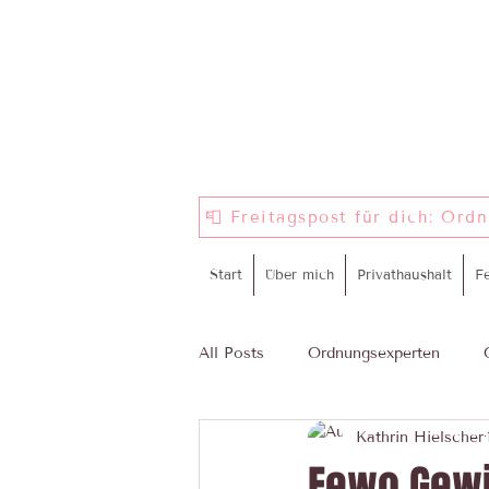
📮 Freitagspost für dich: Ord
Start
Über mich
Privathaushalt
F
All Posts
Ordnungsexperten
Kathrin Hielscher
ProWIN
Komm in mein Tea
Fewo Gewü