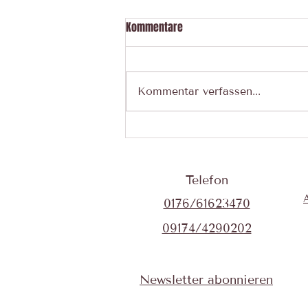
Kommentare
Kommentar verfassen...
Motten im Ferienhaus: Warum
ich meine Lebensmittel im
Urlaub jetzt anders packe
Telefon
0176/61623470
09174/4290202
Newsletter abonnieren