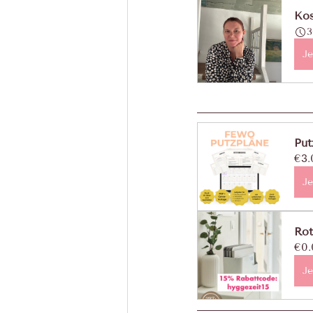
Kos
3
Je
Put
€3.
Je
Rot
€0.
Je