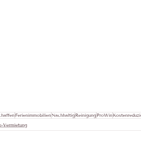
chaffen
Ferienimmobilien
Nachhaltig
Reinigung
ProWin
Kostenreduzi
o-Vermietung