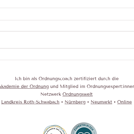
Auto packen für den Urlaub:
Mein 
entspannt statt überladen
Empfe
Ich bin als Ordnungscoach zertifiziert durch die
Akad emie der Ordnung
und Mitglied im Ordnungsexpert:inne
Netzwerk
Ordnungswelt
Landkreis Roth-Schwabach
•
Nürnberg
•
Neumarkt
•
Online