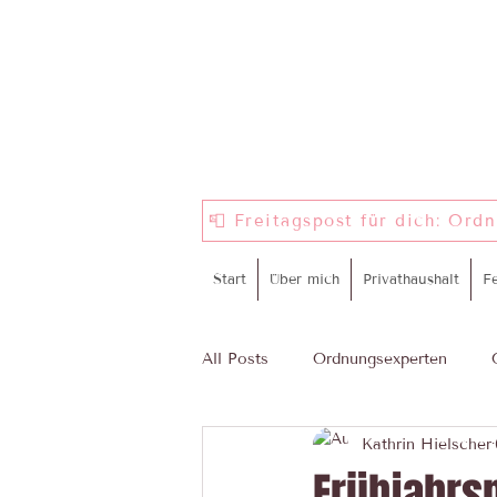
📮 Freitagspost für dich: Ord
Start
Über mich
Privathaushalt
F
All Posts
Ordnungsexperten
Kathrin Hielscher
ProWIN
Komm in mein Tea
Frühjahrs