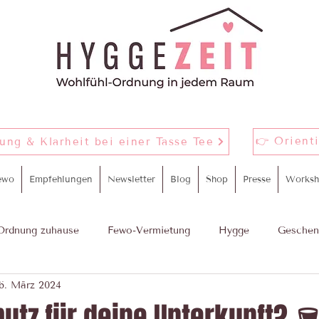
👉 Orient
nung & Klarheit bei einer Tasse Tee
ewo
Empfehlungen
Newsletter
Blog
Shop
Presse
Worksh
Ordnung zuhause
Fewo-Vermietung
Hygge
Geschen
6. März 2024
m
proWIN Yourday
putz für deine Unterkunft? 