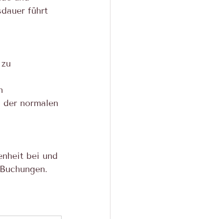
sdauer führt 
 zu 
 
n 
 der normalen 
enheit bei und 
 Buchungen.