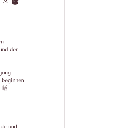
em 
und den 
igung 
u beginnen 
 🙌
nde und 