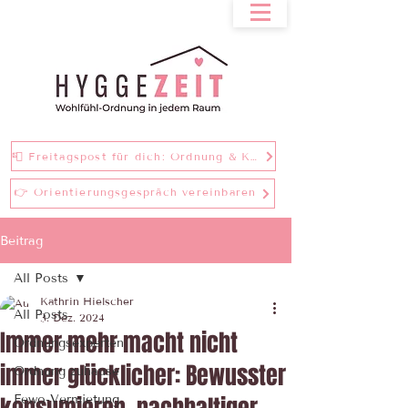
📮 Freitagspost für dich: Ordnung & Klarheit bei einer Tasse Tee
👉 Orientierungsgespräch vereinbaren
Beitrag
All Posts
Kathrin Hielscher
All Posts
3. Dez. 2024
Immer mehr macht nicht
Ordnungsexperten
immer glücklicher: Bewusster
Ordnung zuhause
Fewo-Vermietung