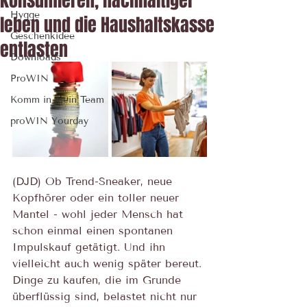
konsumieren, nachhaltiger
Hygge
leben und die Haushaltskasse
Geschenkidee
entlasten
Downloads
ProWIN
Komm in mein Team
proWIN Yourday
(DJD) Ob Trend-Sneaker, neue 
Kopfhörer oder ein toller neuer 
Mantel - wohl jeder Mensch hat 
schon einmal einen spontanen 
Impulskauf getätigt. Und ihn 
vielleicht auch wenig später bereut. 
Dinge zu kaufen, die im Grunde 
überflüssig sind, belastet nicht nur 