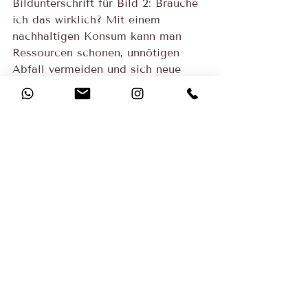
Bildunterschrift für Bild 2: Brauche 
ich das wirklich? Mit einem 
nachhaltigen Konsum kann man 
Ressourcen schonen, unnötigen 
Abfall vermeiden und sich neue 
finanzielle Freiräume verschaffen. 
Foto: DJD/Geld und 
Haushalt/GettyImages/Luis Alvarez
Aufräumen & Ordnung schaffen
Kostenreduzieren
Ordnungsexperten
Ordnung zuhause
Aktuelle Beiträge
Alle ansehen