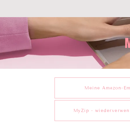
M
Meine Amazon-Em
MyZip - wiederverwen