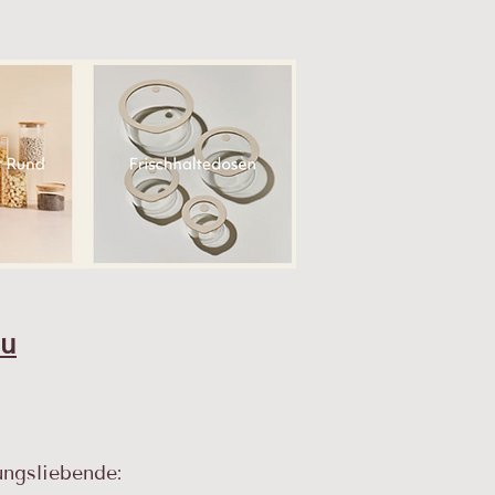
du
ngsliebende: