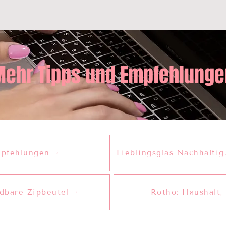
ehr Tipps und Empfehlunge
pfehlungen
Lieblingsglas Nachhaltig.
dbare Zipbeutel
Rotho: Haushalt,