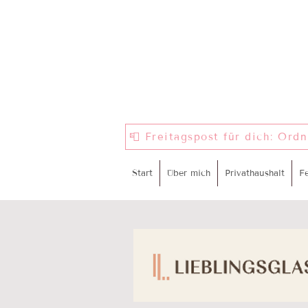
📮 Freitagspost für dich: Ord
Start
Über mich
Privathaushalt
F