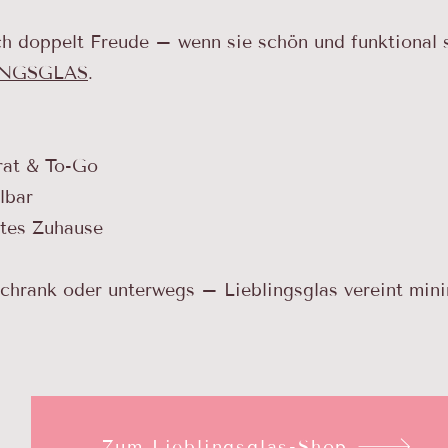
 doppelt Freude – wenn sie schön und funktional s
INGSGLAS
.
rat & To-Go
lbar
rtes Zuhause
chrank oder unterwegs – Lieblingsglas vereint mini
Zum Lieblingsglas-Shop