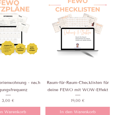
erienwohnung - nach
Raum-für-Raum-Checklisten für
gungsfrequenz
deine FEWO mit WOW-Effekt
Preis
Preis
3,00 €
19,00 €
en Warenkorb
In den Warenkorb