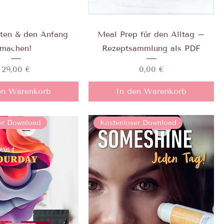
rten & den Anfang
Meal Prep für den Alltag –
machen!
Rezeptsammlung als PDF
Preis
Preis
29,00 €
0,00 €
en Warenkorb
In den Warenkorb
er Download
Kostenloser Download