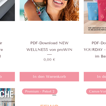
ür
PDF-Download NEW
PDF-Do
re
WELLNESS von proWIN
YOURDAY - 
l
im Ba
Preis
0,00 €
b
In den Warenkorb
In d
Premium - Paket 2
Canva-Vor