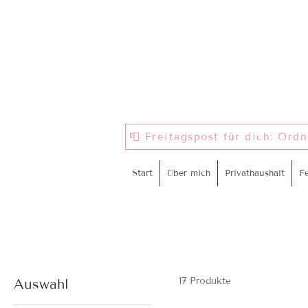
📮 Freitagspost für dich: Ord
Start
Über mich
Privathaushalt
F
17 Produkte
Auswahl