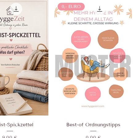
0,- EURO
st-Spickzettel
Best-of Ordnungstipps
Preis
Preis
9,00 €
0,00 €