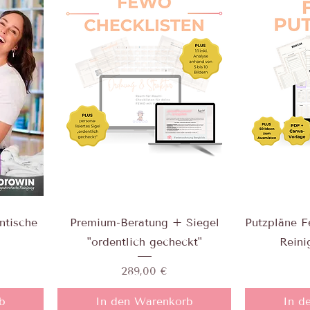
ntische
Premium-Beratung + Siegel
Putzpläne F
"ordentlich gecheckt"
Reini
Preis
289,00 €
b
In den Warenkorb
In d