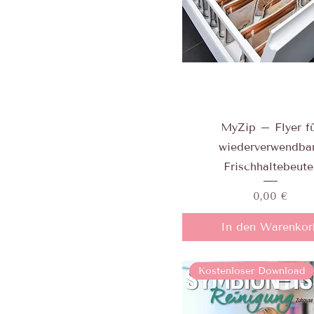
MyZip – Flyer f
wiederverwendba
Frischhaltebeute
Preis
0,00 €
In den Warenkor
Kostenloser Download