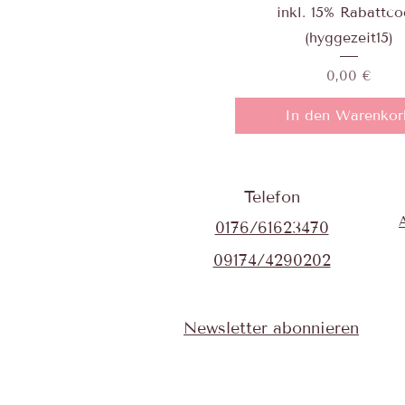
inkl. 15% Rabattc
(hyggezeit15)
Preis
0,00 €
In den Warenkor
Telefon
0176/61623470
09174/4290202
Newsletter abonnieren