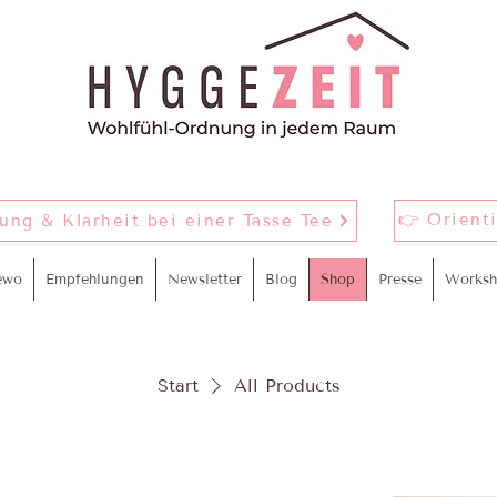
👉 Orient
nung & Klarheit bei einer Tasse Tee
ewo
Empfehlungen
Newsletter
Blog
Shop
Presse
Worksh
Start
All Products