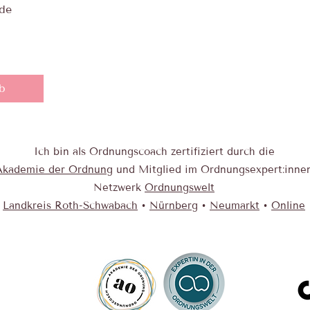
ode
b
Ich bin als Ordnungscoach zertifiziert durch die
Akad emie der Ordnung
und Mitglied im Ordnungsexpert:inne
Netzwerk
Ordnungswelt
Landkreis Roth-Schwabach
•
Nürnberg
•
Neumarkt
•
Online