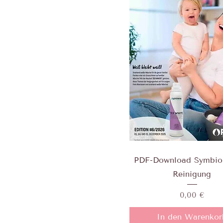
PDF-Download Symbio
Reinigung
Preis
0,00 €
In den Warenkor