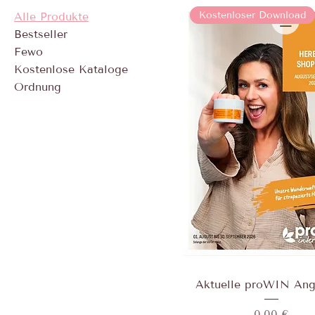
Kostenloser Download
Alle Produkte
Bestseller
Fewo
Kostenlose Kataloge
Ordnung
Aktuelle proWIN An
Preis
0,00 €