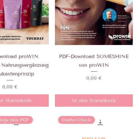
wnload proWIN
PDF-Download SOMESHINE
Nahrungsergänzung
von proWIN
ukastenprinzip
Preis
0,00 €
Preis
0,00 €
en Warenkorb
In den Warenkorb
lage plus PDF
Starter-Check