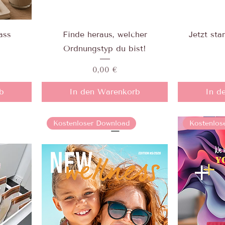
ass
Finde heraus, welcher
Jetzt sta
Ordnungstyp du bist!
Preis
0,00 €
b
In den Warenkorb
In d
Kostenloser Download
Kostenlos