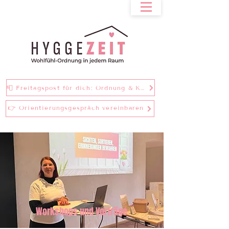
📮 Freitagspost für dich: Ordnung & Klarheit bei einer Tasse Tee
👉 Orientierungsgespräch vereinbaren
Workshops und Vorträge