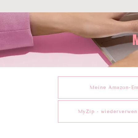
M
Meine Amazon-Em
MyZip - wiederverwen