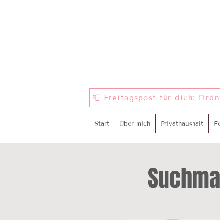
📮 Freitagspost für dich: Ord
Start
Über mich
Privathaushalt
F
Suchma