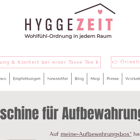
👉 Orient
nung & Klarheit bei einer Tasse Tee
ewo
Empfehlungen
Newsletter
Blog
Shop
Presse
Worksh
schine für Aufbewahrun
Auf
meine-Aufbewahrungsbox*
ha