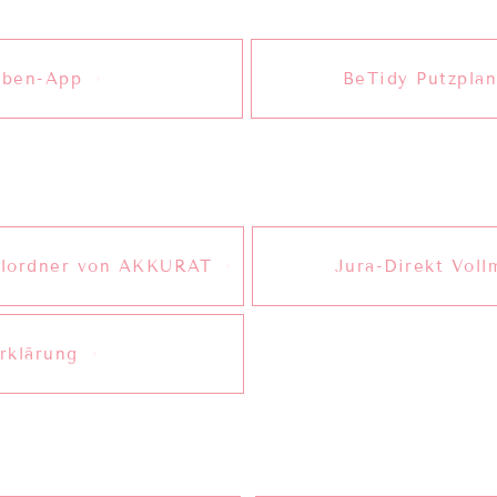
aben-App
BeTidy Putzpla
llordner von AKKURAT
Jura-Direkt Vol
rklärung