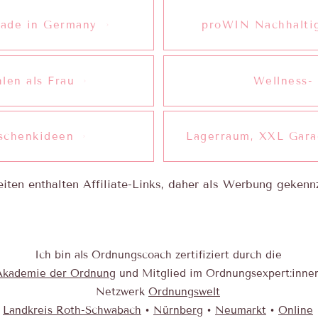
ade in Germany
proWIN Nachhalti
en als Frau
Wellness-
eschenkideen
Lagerraum, XXL Gara
iten enthalten Affiliate-Links, daher als Werbung gekenn
Ich bin als Ordnungscoach zertifiziert durch die
Akad emie der Ordnung
und Mitglied im Ordnungsexpert:inne
Netzwerk
Ordnungswelt
Landkreis Roth-Schwabach
•
Nürnberg
•
Neumarkt
•
Online