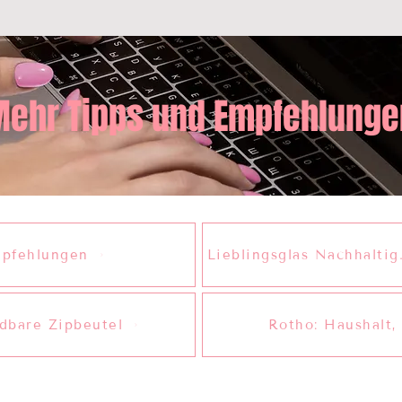
ehr Tipps und Empfehlunge
pfehlungen
Lieblingsglas Nachhaltig.
dbare Zipbeutel
Rotho: Haushalt,