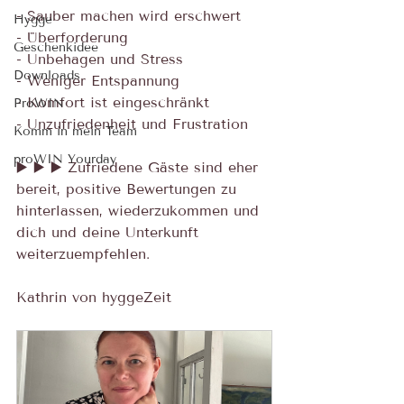
- Sauber machen wird erschwert
Hygge
- Überforderung
Geschenkidee
- Unbehagen und Stress
Downloads
- Weniger Entspannung
- Komfort ist eingeschränkt
ProWIN
- Unzufriedenheit und Frustration
Komm in mein Team
proWIN Yourday
▶️ ▶️ ▶️ Zufriedene Gäste sind eher 
bereit, positive Bewertungen zu 
hinterlassen, wiederzukommen und 
dich und deine Unterkunft 
weiterzuempfehlen.
Kathrin von hyggeZeit