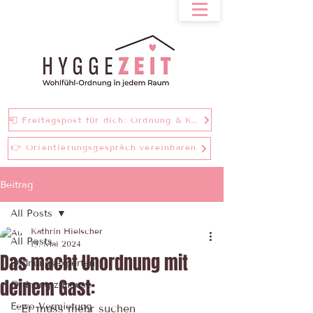
📮 Freitagspost für dich: Ordnung & Klarheit bei einer Tasse Tee
👉 Orientierungsgespräch vereinbaren
Beitrag
All Posts
Kathrin Hielscher
All Posts
15. Mai 2024
Das macht Unordnung mit
Ordnungsexperten
deinem Gast:
Ordnung zuhause
Fewo-Vermietung
- Er muss mehr suchen