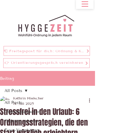
📮 Freitagspost für dich: Ordnung & Klarheit bei einer Tasse Tee
👉 Orientierungsgespräch vereinbaren
Beitrag
All Posts
Kathrin Hielscher
All Posts
14. Juli 2025
Stressfrei in den Urlaub: 6
Ordnungsexperten
Ordnungsstrategien, die den
Ordnung zuhause
Fewo-Vermietung