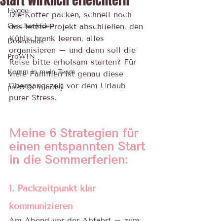
Start wirklich erleichtern
Hygge
Die Koffer packen, schnell noch 
Geschenkidee
das letzte Projekt abschließen, den 
Kühlschrank leeren, alles 
Downloads
organisieren – und dann soll die 
ProWIN
Reise bitte erholsam starten? Für 
Komm in mein Team
viele Familien ist genau diese 
Übergangszeit vor dem Urlaub 
proWIN Yourday
purer Stress.
Meine 6 Strategien für 
einen entspannten Start 
in die Sommerferien:
1. Packzeitpunkt klar 
kommunizieren
Am Abend vor der Abfahrt – zum 