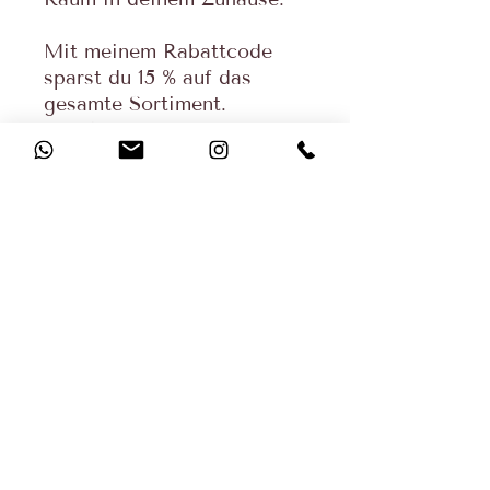
Mit meinem Rabattcode
sparst du 15 % auf das
gesamte Sortiment.
Der Code: hyggezeit15
Werbung durch Affiliate.
0176/61623470
09174/4290202
kathrin@hyggezeit.com
Newsletter