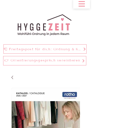
📮 Freitagspost für dich: Ordnung & Klarheit bei einer Tasse Tee
👉 Orientierungsgespräch vereinbaren