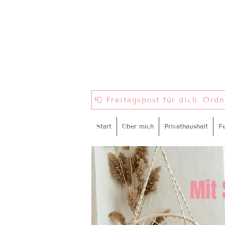
📮 Freitagspost für dich: Ord
Start
Über mich
Privathaushalt
F
Mit