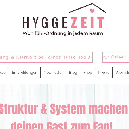
👉 Orient
nung & Klarheit bei einer Tasse Tee
ewo
Empfehlungen
Newsletter
Blog
Shop
Presse
Worksh
 Struktur & System m
achen
deinen Gast zum Fan!