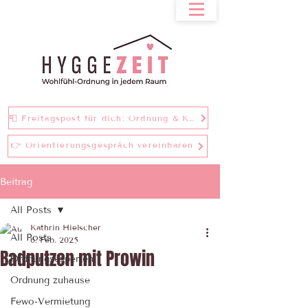
📮 Freitagspost für dich: Ordnung & Klarheit bei einer Tasse Tee
👉 Orientierungsgespräch vereinbaren
Beitrag
All Posts
Kathrin Hielscher
All Posts
6. Feb. 2025
Badputzen mit Prowin
Ordnungsexperten
Ordnung zuhause
Fewo-Vermietung