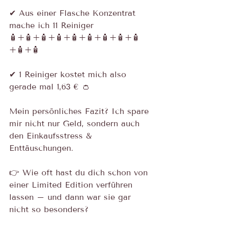
✔ Aus einer Flasche Konzentrat 
mache ich 11 Reiniger
🧴+🧴+🧴+🧴+🧴+🧴+🧴+🧴+🧴
+🧴+🧴
✔ 1 Reiniger kostet mich also 
gerade mal 1,63 € 👛
Mein persönliches Fazit? Ich spare 
mir nicht nur Geld, sondern auch 
den Einkaufsstress & 
Enttäuschungen.
👉 Wie oft hast du dich schon von 
einer Limited Edition verführen 
lassen – und dann war sie gar 
nicht so besonders? 