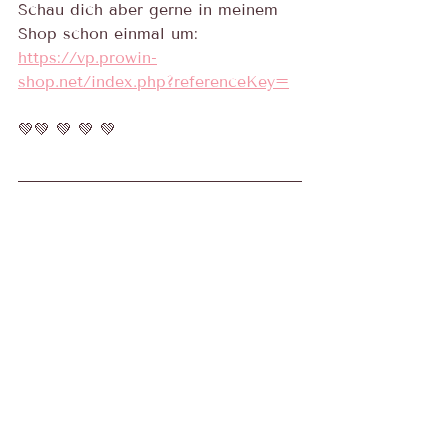
Schau dich aber gerne in meinem 
Shop schon einmal um:
https://vp.prowin-
shop.net/index.php?referenceKey=
💚💚 💚 💚 💚