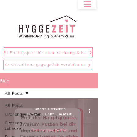
📮 Freitagspost für dich: Ordnung & Klarheit bei einer Tasse Tee
👉 Orientierungsgespräch vereinbaren
Blog
All Posts
All Posts
Kathrin Hielscher
Ordnungsexperten
19. Feb.
1 Min. Lesezeit
Ordnung
zuhause
Ordnungsexperten