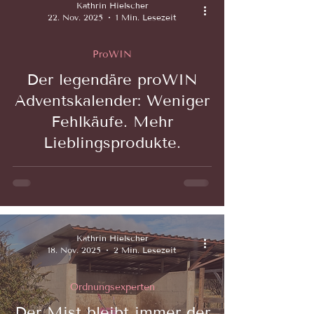
Kathrin Hielscher
22. Nov. 2025
1 Min. Lesezeit
ProWIN
Der legendäre proWIN
 video
Adventskalender: Weniger
Fehlkäufe. Mehr
Lieblingsprodukte.
Kathrin Hielscher
18. Nov. 2025
2 Min. Lesezeit
Ordnungsexperten
Der Mist bleibt immer der