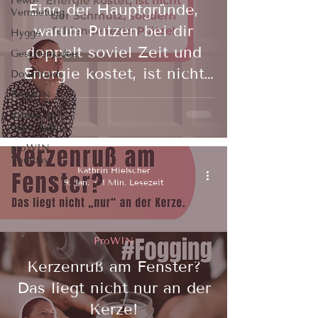
Fewo-
Eine der Hauptgründe,
Vermietung
warum Putzen bei dir
Hygge
doppelt soviel Zeit und
Geschenkidee
Energie kostet, ist nicht
Downloads
der Schmutz, sondern
ProWIN
fehlende feste Plätze
Komm in
mein Team
proWIN
Yourday
Kathrin Hielscher
9. Jan.
1 Min. Lesezeit
ProWIN
Kerzenruß am Fenster?
Das liegt nicht nur an der
Kerze!