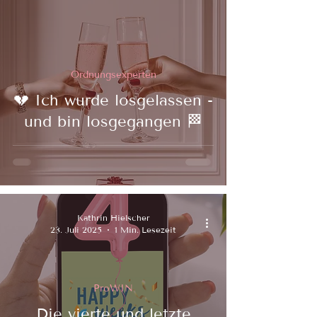
Ordnungsexperten
💔 Ich wurde losgelassen -
und bin losgegangen 🏁
Kathrin Hielscher
23. Juli 2025
1 Min. Lesezeit
ProWIN
Die vierte und letzte