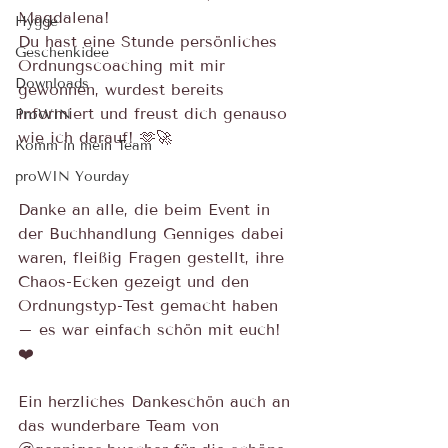
Magdalena!
Hygge
Du hast eine Stunde persönliches 
Geschenkidee
Ordnungscoaching mit mir 
Downloads
gewonnen, wurdest bereits 
informiert und freust dich genauso 
ProWIN
wie ich darauf! 🫶🚀
Komm in mein Team
proWIN Yourday
Danke an alle, die beim Event in 
der Buchhandlung Genniges dabei 
waren, fleißig Fragen gestellt, ihre 
Chaos-Ecken gezeigt und den 
Ordnungstyp-Test gemacht haben 
– es war einfach schön mit euch! 
❤️
Ein herzliches Dankeschön auch an 
das wunderbare Team von 