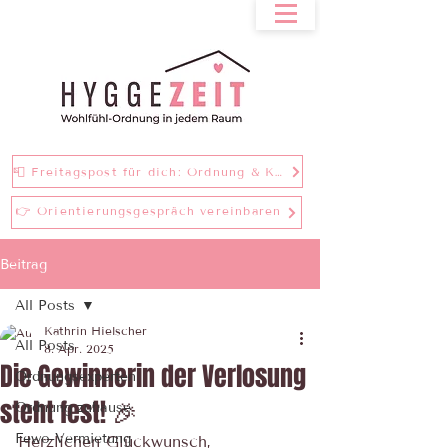
📮 Freitagspost für dich: Ordnung & Klarheit bei einer Tasse Tee
👉 Orientierungsgespräch vereinbaren
Beitrag
All Posts
Kathrin Hielscher
All Posts
8. Apr. 2025
Die Gewinnerin der Verlosung
Ordnungsexperten
steht fest! 🎉
Ordnung zuhause
Fewo-Vermietung
Herzlichen Glückwunsch, 