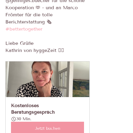
@genniges.buecher für die schöne 
Kooperation 🫶 - und an Marco 
Frömter für die tolle 
Berichterstattung 🗞️ 
#bettertogether
Liebe Grüße
Kathrin von hyggeZeit 🙋‍♀️
Kostenloses 
Beratungsgespräch
30 Min.
Jetzt buchen