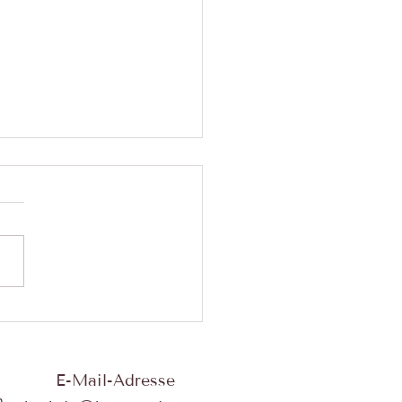
eitrag: Ordnung hat einen
en Einfluss auf unser
befinden und unsere
E-Mail-Adresse
heit. 🧘‍♀️
n