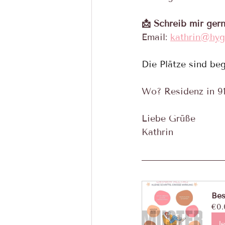
📩 Schreib mir gern
Email: 
kathrin@hyg
Die Plätze sind beg
Wo? Residenz in 91
Liebe Grüße
Kathrin
Bes
€0.
Je