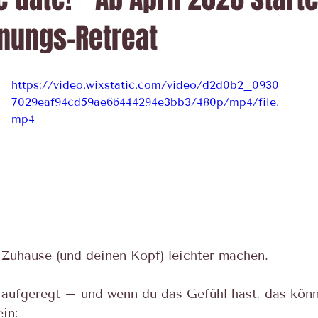
nungs-Retreat
https://video.wixstatic.com/video/d2d0b2_0930
7029eaf94cd59ae66444294e3bb3/480p/mp4/file.
mp4
 Zuhause (und deinen Kopf) leichter machen.
 aufgeregt – und wenn du das Gefühl hast, das kön
ein: