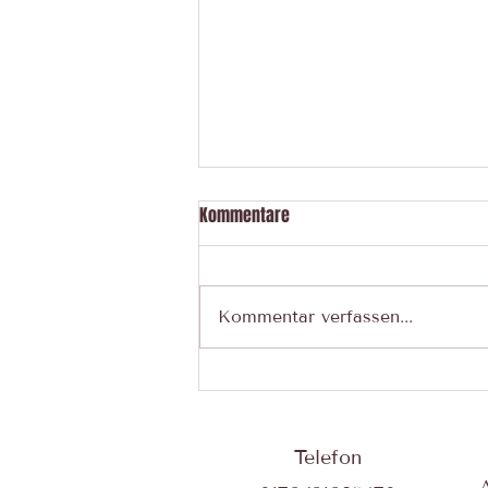
Kommentare
Kommentar verfassen...
Warum Ordnung, innere Ruhe &
gute Pflege mehr miteinander zu
tun haben, als man denkt
Telefon