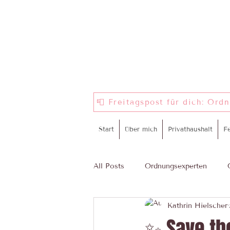
📮 Freitagspost für dich: Ord
Start
Über mich
Privathaushalt
F
All Posts
Ordnungsexperten
Kathrin Hielscher
ProWIN
Komm in mein Tea
✨ Save th