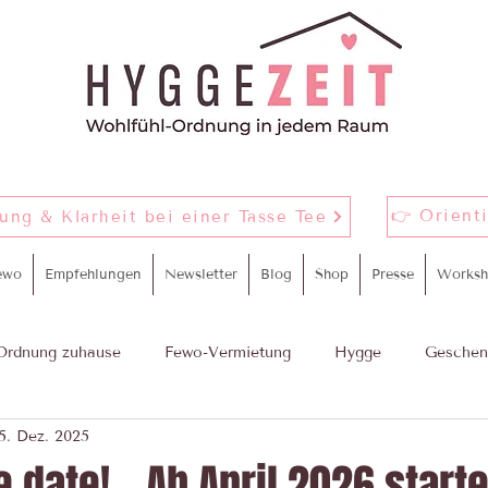
👉 Orient
nung & Klarheit bei einer Tasse Tee
ewo
Empfehlungen
Newsletter
Blog
Shop
Presse
Worksh
Ordnung zuhause
Fewo-Vermietung
Hygge
Geschen
5. Dez. 2025
m
proWIN Yourday
e date! Ab April 2026 start