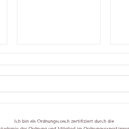
Ein unordentlicher Garten – und
Gastb
trotzdem Ordnung im Leben.
enorm
👩‍🌾
Wohl
Ich bin als Ordnungscoach zertifiziert durch die
Gesund
Akad emie der Ordnung
und Mitglied im Ordnungsexpert:inne