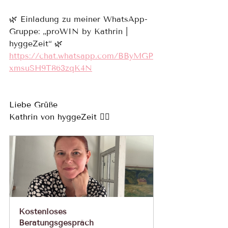
🌿 Einladung zu meiner WhatsApp-
Gruppe: „proWIN by Kathrin | 
hyggeZeit“ 🌿
https://chat.whatsapp.com/BByMGP
xmsuSH9T863zqK4N
Liebe Grüße
Kathrin von hyggeZeit 🙋‍♀️
Kostenloses 
Beratungsgespräch