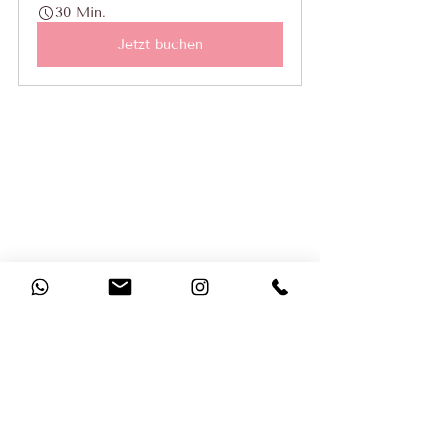
30 Min.
Jetzt buchen
Werbung
Aufräumen & Ordnung schaffen