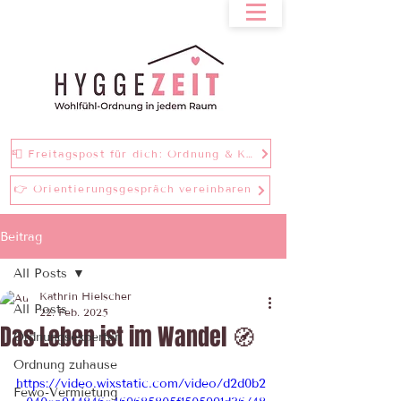
📮 Freitagspost für dich: Ordnung & Klarheit bei einer Tasse Tee
👉 Orientierungsgespräch vereinbaren
Beitrag
All Posts
Kathrin Hielscher
All Posts
22. Feb. 2025
Das Leben ist im Wandel 🧭
Ordnungsexperten
Ordnung zuhause
https://video.wixstatic.com/video/d2d0b2
Fewo-Vermietung