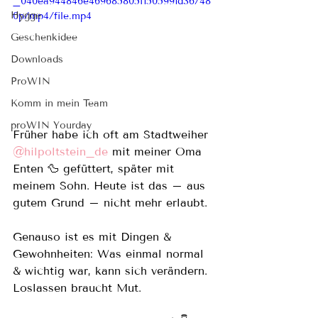
_040ea944846e469685805f1505991d36/48
Hygge
0p/mp4/file.mp4
Geschenkidee
Downloads
ProWIN
Komm in mein Team
proWIN Yourday
Früher habe ich oft am Stadtweiher 
@hilpoltstein_de
 mit meiner Oma 
Enten 🦆 gefüttert, später mit 
meinem Sohn. Heute ist das – aus 
gutem Grund – nicht mehr erlaubt.
Genauso ist es mit Dingen & 
Gewohnheiten: Was einmal normal 
& wichtig war, kann sich verändern. 
Loslassen braucht Mut.