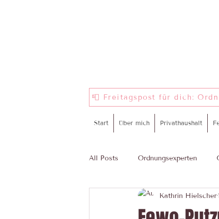
📮 Freitagspost für dich: Ord
Start
Über mich
Privathaushalt
F
All Posts
Ordnungsexperten
Kathrin Hielscher
ProWIN
Komm in mein Tea
Fewo-Putz