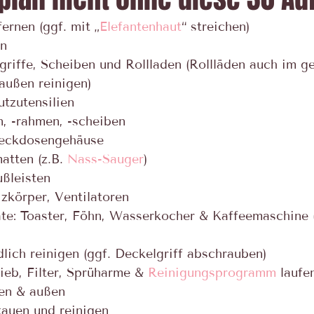
fernen (ggf. mit „
Elefantenhaut
“ streichen)
en
griffe, Scheiben und Rollladen (Rollläden auch im g
außen reinigen)
utzutensilien
n, -rahmen, -scheiben
Steckdosengehäuse
tten (z.B. 
Nass-Sauger
)
ßleisten
izkörper, Ventilatoren
räte: Toaster, Föhn, Wasserkocher & Kaffeemaschine 
dlich reinigen (ggf. Deckelgriff abschrauben)
ieb, Filter, Sprüharme & 
Reinigungsprogramm
 laufe
nen & außen
tauen und reinigen