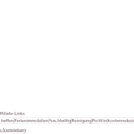
filiate-Links
chaffen
Ferienimmobilien
Nachhaltig
Reinigung
ProWin
Kostenreduzi
o-Vermietung