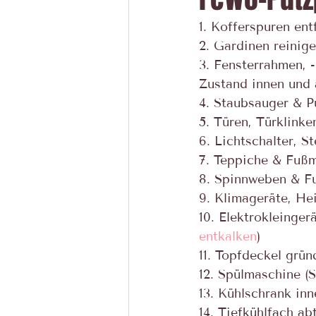
1. Kofferspuren ent
2. Gardinen reinig
3. Fensterrahmen, -
Zustand innen und 
4. Staubsauger & P
5. Türen, Türklinke
6. Lichtschalter, 
7. Teppiche & Fußma
8. Spinnweben & Fu
9. Klimageräte, He
10. Elektrokleinge
entkalken
)
11. Topfdeckel grün
12. Spülmaschine (S
13. Kühlschrank in
14. Tiefkühlfach ab