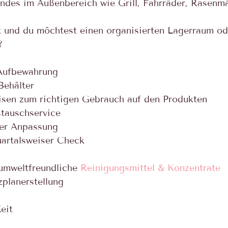
des im Außenbereich wie Grill, Fahrräder, Rasenm
t und du möchtest einen organisierten Lagerraum od
?
 Aufbewahrung
Behälter
isen zum richtigen Gebrauch auf den Produkten
stauschservice
er Anpassung
uartalsweiser Check
umweltfreundliche 
Reinigungsmittel & Konzentrate
zplanerstellung
eit