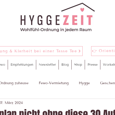
👉 Orient
nung & Klarheit bei einer Tasse Tee
ewo
Empfehlungen
Newsletter
Blog
Shop
Presse
Worksh
Ordnung zuhause
Fewo-Vermietung
Hygge
Geschen
17. März 2024
m
proWIN Yourday
plan nicht ohne diese 30 Au