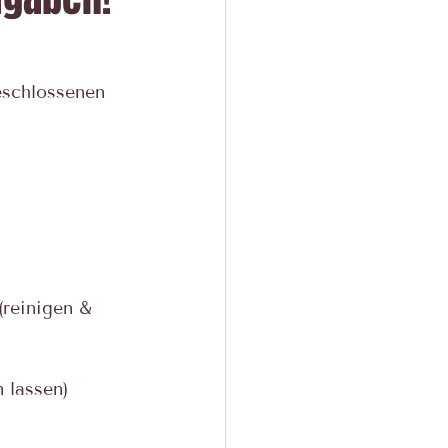
eschlossenen 
(reinigen & 
n lassen)