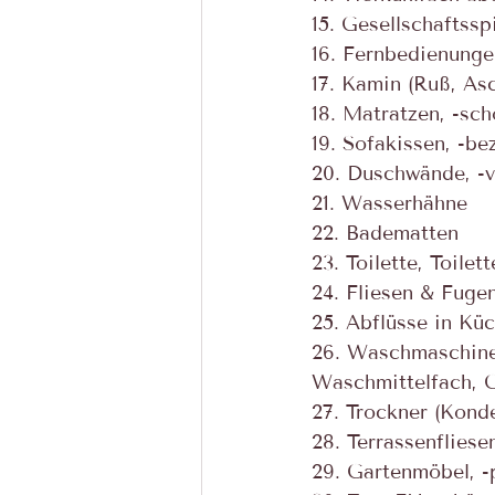
15. Gesellschaftssp
16. Fernbedienunge
17. Kamin (Ruß, Asc
18. Matratzen, -sch
19. Sofakissen, -b
20. Duschwände, -v
21. Wasserhähne
22. Badematten
23. Toilette, Toilet
24. Fliesen & Fuge
25. Abflüsse in Kü
26. Waschmaschine
Waschmittelfach, 
27. Trockner (Kond
28. Terrassenflies
29. Gartenmöbel, -