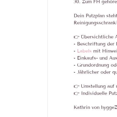
30. Zum FH gehören
Dein Putzplan steh
Reinigungsschrank
👉 Übersichtliche
- Beschriftung der 
- 
Labels
 mit Hinwe
- Einkaufs- und Au
- Grundordnung od
- Jährlicher oder q
👉 Umstellung auf 
👉 Individuelle Put
Kathrin von hyggeZ