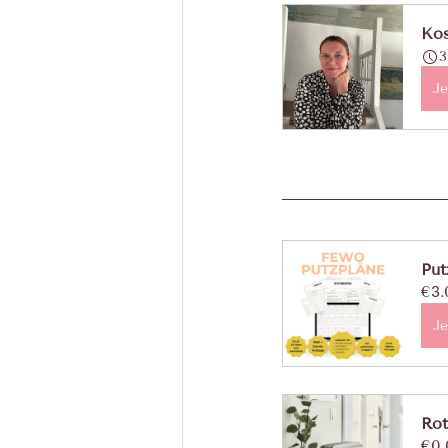
Kos
3
Je
Put
€3.
Je
Rot
€0.