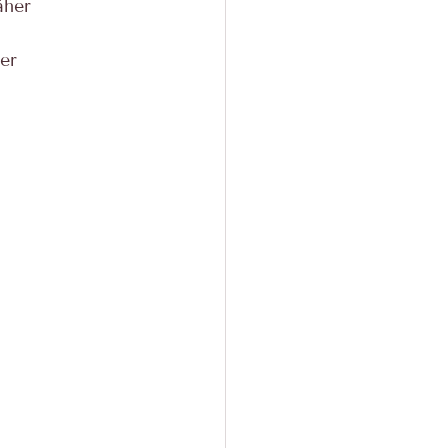
äher
er 