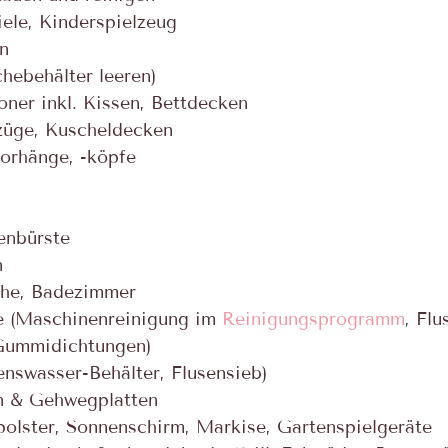
iele, Kinderspielzeug
n
hebehälter leeren)
oner inkl. Kissen, Bettdecken
ezüge, Kuscheldecken
orhänge, -köpfe
tenbürste
n
che, Badezimmer
 (Maschinenreinigung im 
Reinigungsprogramm
, Flu
Gummidichtungen)
enswasser-Behälter, Flusensieb)
en & Gehwegplatten
polster, Sonnenschirm, Markise, Gartenspielgeräte