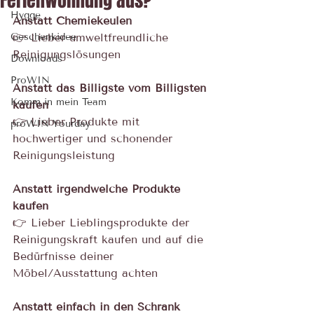
Ferienwohnung aus?
Hygge
Anstatt Chemiekeulen
Geschenkidee
👉 Lieber umweltfreundliche 
Reinigungslösungen
Downloads
ProWIN
Anstatt das Billigste vom Billigsten 
Komm in mein Team
kaufen
👉 Lieber Produkte mit 
proWIN Yourday
hochwertiger und schonender 
Reinigungsleistung
Anstatt irgendwelche Produkte 
kaufen
👉 Lieber Lieblingsprodukte der 
Reinigungskraft kaufen und auf die 
Bedürfnisse deiner 
Möbel/Ausstattung achten
Anstatt einfach in den Schrank 