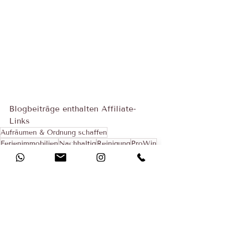
Blogbeiträge enthalten Affiliate-
Links
Aufräumen & Ordnung schaffen
Ferienimmobilien
Nachhaltig
Reinigung
ProWin
Ordnungsexperten
Fewo-Vermietung