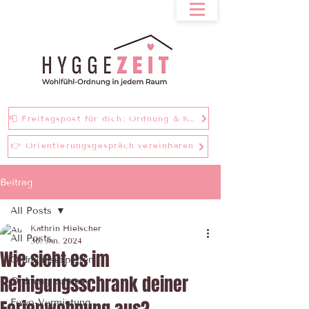
📮 Freitagspost für dich: Ordnung & Klarheit bei einer Tasse Tee
👉 Orientierungsgespräch vereinbaren
Beitrag
All Posts
Kathrin Hielscher
All Posts
30. Jan. 2024
Wie sieht es im
Ordnungsexperten
Reinigungsschrank deiner
Ordnung zuhause
Fewo-Vermietung