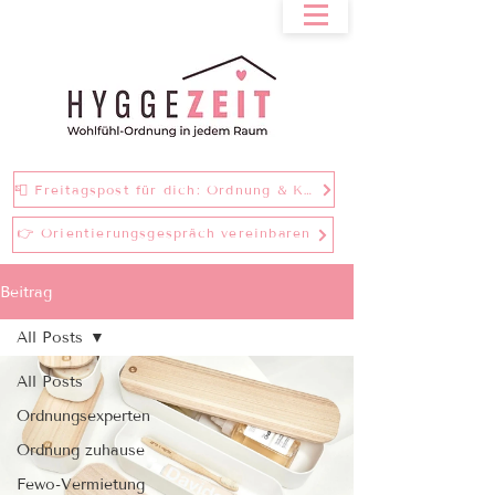
📮 Freitagspost für dich: Ordnung & Klarheit bei einer Tasse Tee
👉 Orientierungsgespräch vereinbaren
Beitrag
All Posts
All Posts
Ordnungsexperten
Ordnung zuhause
Fewo-Vermietung