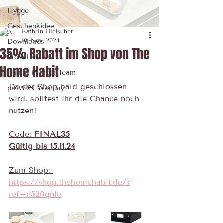
Hygge
Geschenkidee
Kathrin Hielscher
10. Nov. 2024
Downloads
35% Rabatt im Shop von The
ProWIN
Home Habit
Komm in mein Team
Da der Shop bald geschlossen 
proWIN Yourday
wird, solltest ihr die Chance noch 
nutzen!
Code: 
FINAL35
Gültig bis 15.11.24
Zum Shop: 
https://shop.thehomehabit.de/?
ref=n520qn1e