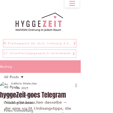
📮 Freitagspost für dich: Ordnung & Klarheit bei einer Tasse Tee
👉 Orientierungsgespräch vereinbaren
Beitrag
All Posts
Kathrin Hielscher
All Posts
3. Mai 2025
hyggeZeit goes Telegram
Ordnungsexperten
Nicht alle brauchen dasselbe – 
Ordnung zuhause
der eine sucht Ordnungstipps, die 
Fewo-Vermietung