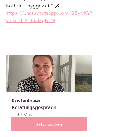
Kathrin | hyggeZeit“ 🌿
https://chat.whatsapp.com/BByMGP
xmsuSH9T863zqK4N
Kostenloses 
Beratungsgespräch
30 Min.
Jetzt buchen