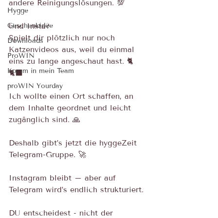
andere Reinigungslösungen. 💯
Hygge
Geschenkidee
Und Insta? 
Spielt dir plötzlich nur noch 
Downloads
Katzenvideos aus, weil du einmal 
ProWIN
eins zu lange angeschaut hast. 🐈
Komm in mein Team
🐈‍⬛
proWIN Yourday
Ich wollte einen Ort schaffen, an 
dem Inhalte geordnet und leicht 
zugänglich sind. 🙏
Deshalb gibt’s jetzt die hyggeZeit 
Telegram-Gruppe. 🚀
Instagram bleibt – aber auf 
Telegram wird’s endlich strukturiert.
DU entscheidest - nicht der 