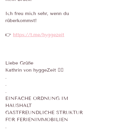
Ich freu mich sehr, wenn du 
rüberkommst!
👉 
https://t.me/hyggezeit
Liebe Grüße 
Kathrin von hyggeZeit 🙋‍♀️
.
.
.
EINFACHE ORDNUNG IM 
HAUSHALT
GASTFREUNDLICHE STRUKTUR 
FÜR FERIENIMMOBILIEN
.