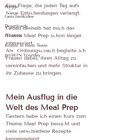
Eine Frage, die jeden Tag aufs 
Hygge
Neue Entscheidungen verlangt.
Geschenkidee
Downloads
Genau deshalb hat mich das 
Thema Meal Prep schon länger 
ProWIN
interessiert. 
Komm in mein Team
Als  Ordnungscoach begleite ich 
proWIN Yourday
Frauen dabei, ihren Alltag zu 
vereinfachen und mehr Struktur in 
ihr Zuhause zu bringen. 
Mein Ausflug in die 
Welt des Meal Prep
Gestern habe ich einen Kurs zum 
Thema Meal Prep besucht und 
viele verschiedene Rezepte 
kennengelernt.