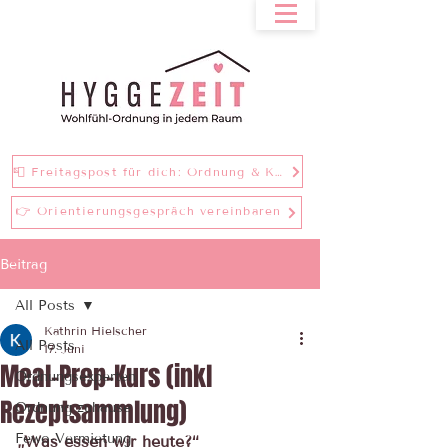
📮 Freitagspost für dich: Ordnung & Klarheit bei einer Tasse Tee
👉 Orientierungsgespräch vereinbaren
Beitrag
All Posts
Kathrin Hielscher
All Posts
17. Juni
Meal-Prep-Kurs (inkl
Ordnungsexperten
Rezeptsammlung)
Ordnung zuhause
Fewo-Vermietung
„Was essen wir heute?“