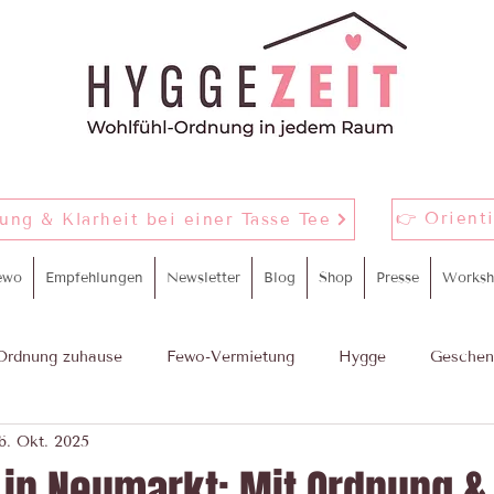
👉 Orient
nung & Klarheit bei einer Tasse Tee
ewo
Empfehlungen
Newsletter
Blog
Shop
Presse
Worksh
Ordnung zuhause
Fewo-Vermietung
Hygge
Geschen
6. Okt. 2025
m
proWIN Yourday
in Neumarkt: Mit Ordnung &