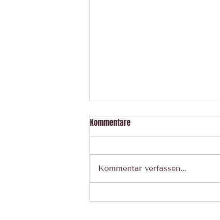
Kommentare
Kommentar verfassen...
Motten im Ferienhaus: Warum
ich meine Lebensmittel im