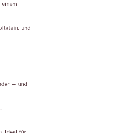
d einem 
ltstein, und 
ander – und 
. 
 Ideal für 