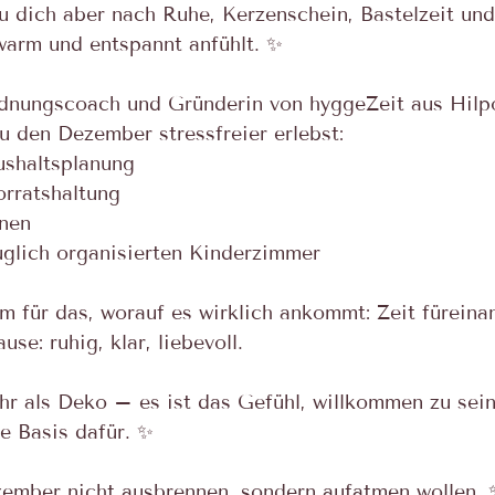
du dich aber nach Ruhe, Kerzenschein, Bastelzeit un
warm und entspannt anfühlt. ✨ 
rdnungscoach und Gründerin von hyggeZeit aus Hilpo
du den Dezember stressfreier erlebst: 
ushaltsplanung 
orratshaltung 
nen 
uglich organisierten Kinderzimmer 
m für das, worauf es wirklich ankommt: Zeit fürein
se: ruhig, klar, liebevoll. 
r als Deko – es ist das Gefühl, willkommen zu sein
e Basis dafür. ✨ 
ezember nicht ausbrennen, sondern aufatmen wollen. ✨