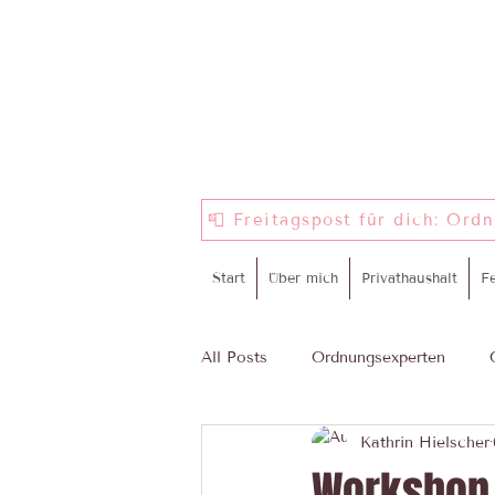
📮 Freitagspost für dich: Ord
Start
Über mich
Privathaushalt
F
All Posts
Ordnungsexperten
Kathrin Hielscher
ProWIN
Komm in mein Tea
Workshop 