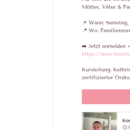
Mütter, Väter & Fa
📌 Wann: Samstag, 
📍 Wo: Familienzen
➡️ Jetzt anmelden
https://www.famil
Kursleitung: Kathri
zertifizierter Ord
Kos
3