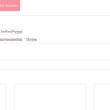
tzt buchen
chaffen
Hygge
nungsexperten
Hygge